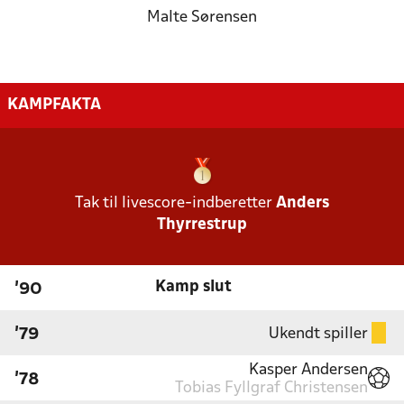
Malte Sørensen
KAMPFAKTA
Tak til livescore-indberetter
Anders
Thyrrestrup
Kamp slut
'90
Ukendt spiller
'79
Kasper Andersen
'78
Tobias Fyllgraf Christensen