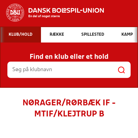
Hvad vil du søge efter?
KLUB/HOLD
RÆKKE
SPILLESTED
KAMP
INDHOLD OG NYHEDER
Find en klub eller et hold
STILLINGER, RESULTATER, KLUBBER OG
HOLD
NØRAGER/RØRBÆK IF -
MTIF/KLEJTRUP B