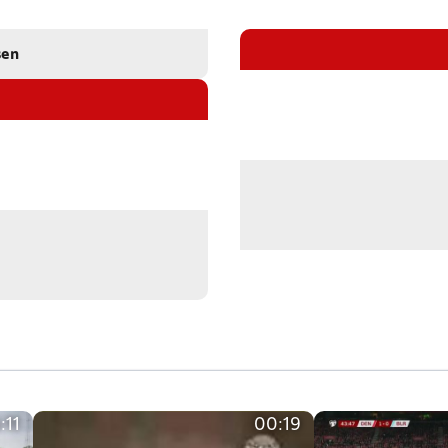
sen
:11
00:19