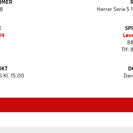
MMER
8
Herrer Serie 5 
E
SP
14
Løv
88
Tlf:
NKT
D
 Kl. 15:00
Dan