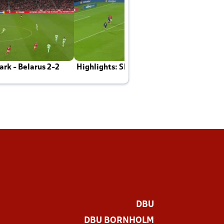
rk - Belarus 2-2
Highlights: Skotland - Danmark 4-2
J
E
DBU
DBU BORNHOLM