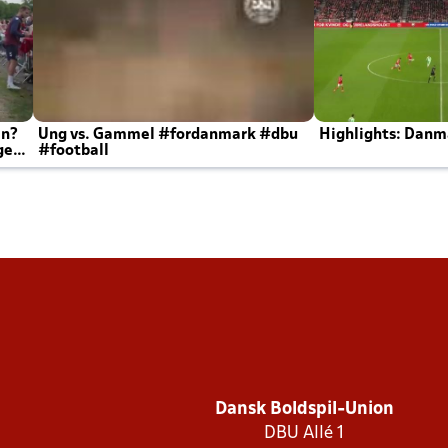
en?
Ung vs. Gammel #fordanmark #dbu
Highlights: Danma
ger
#football
Dansk Boldspil-Union
DBU Allé 1