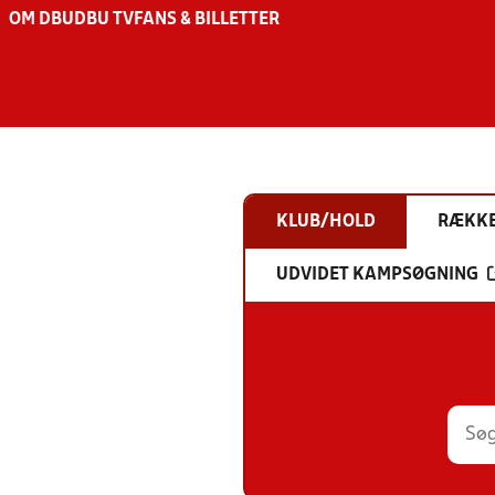
OM DBU
DBU TV
FANS & BILLETTER
KLUB/HOLD
RÆKK
UDVIDET KAMPSØGNING