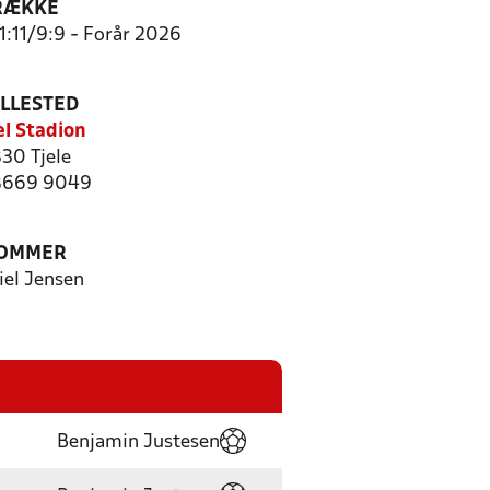
RÆKKE
11:11/9:9 - Forår 2026
ILLESTED
el Stadion
30 Tjele
 8669 9049
OMMER
iel Jensen
Benjamin Justesen