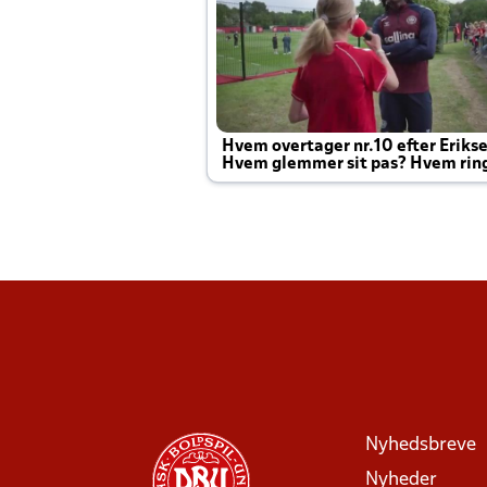
Hvem overtager nr.10 efter Eriks
Hvem glemmer sit pas? Hvem rin
Joachim altid til efter kampe?
Nyhedsbreve
Nyheder