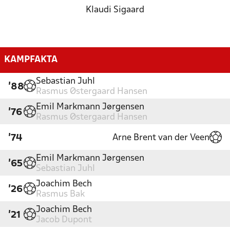
Klaudi Sigaard
KAMPFAKTA
Sebastian Juhl
'88
Rasmus Østergaard Hansen
Emil Markmann Jørgensen
'76
Rasmus Østergaard Hansen
Arne Brent van der Veen
'74
Emil Markmann Jørgensen
'65
Sebastian Juhl
Joachim Bech
'26
Rasmus Bak
Joachim Bech
'21
Jacob Dupont