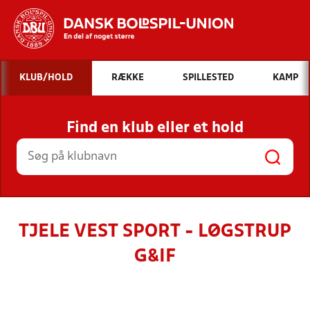
Hvad vil du søge efter?
KLUB/HOLD
RÆKKE
SPILLESTED
KAMP
INDHOLD OG NYHEDER
Find en klub eller et hold
STILLINGER, RESULTATER, KLUBBER OG
HOLD
TJELE VEST SPORT - LØGSTRUP
G&IF