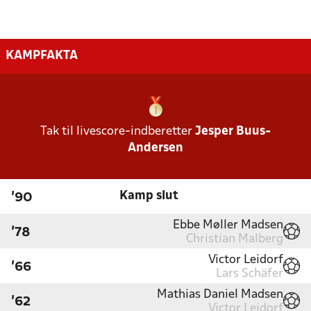
KAMPFAKTA
Tak til livescore-indberetter
Jesper Buus-
Andersen
Kamp slut
'90
Ebbe Møller Madsen
'78
Christian Malberg
Victor Leidorf
'66
Lars Schäfer
Mathias Daniel Madsen
'62
Victor Leidorf