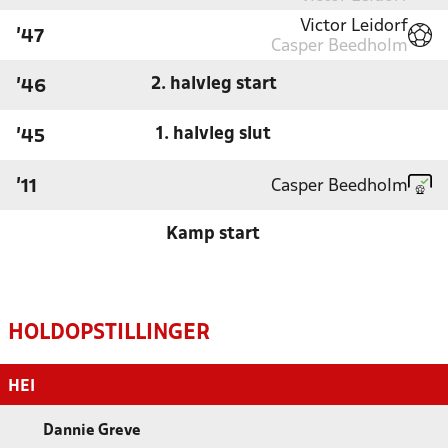
Victor Leidorf
'47
Casper Beedholm
2. halvleg start
'46
1. halvleg slut
'45
Casper Beedholm
'11
Kamp start
HOLDOPSTILLINGER
HEI
Dannie Greve