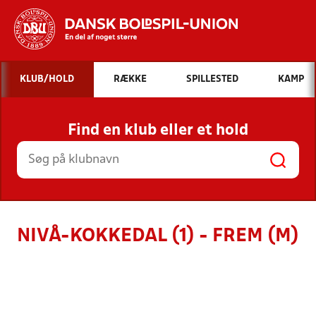
Hvad vil du søge efter?
KLUB/HOLD
RÆKKE
SPILLESTED
KAMP
INDHOLD OG NYHEDER
Find en klub eller et hold
STILLINGER, RESULTATER, KLUBBER OG
HOLD
NIVÅ-KOKKEDAL (1) - FREM (M)