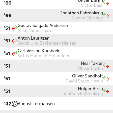
Oliver Burlin
'66
Victor Beer
Jonathan Fahrenkrug
'66
Jayden Eldridge
Gustav Salgado Andersen
'51
Mads Søndergård
Anton Lauritzen
'51
Jakob Uhd Bakkensen Nielsen
Carl Vissing Korsbæk
'51
Sofus Malmvig Hollænder
Neal Takiar
'51
Oliver Burlin
Oliver Sandholt
'51
David Steen Horup
Holger Birch
'51
Jonathan Fahrenkrug
August Termansen
'42