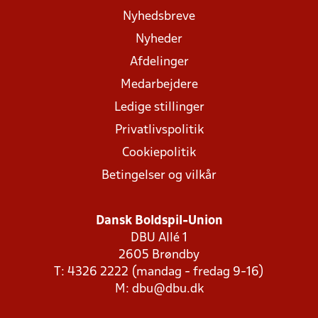
Nyhedsbreve
Nyheder
Afdelinger
Medarbejdere
Ledige stillinger
Privatlivspolitik
Cookiepolitik
Betingelser og vilkår
Dansk Boldspil-Union
DBU Allé 1
2605 Brøndby
T: 4326 2222 (mandag - fredag 9-16)
M:
dbu@dbu.dk