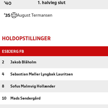
1. halvleg slut
'40
August Termansen
'35
HOLDOPSTILLINGER
ESBJERG FB
2
Jakob Blåholm
4
Sebastian Møller Lyngbak Lauritsen
8
Sofus Malmvig Hollænder
10
Mads Søndergård