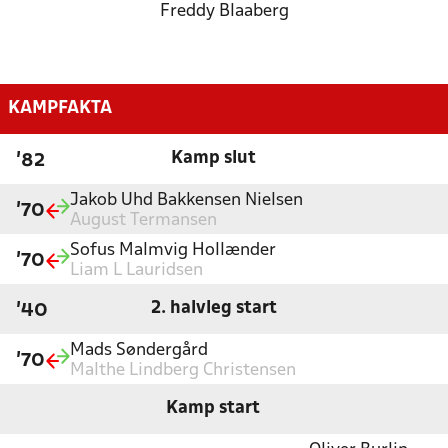
Freddy Blaaberg
KAMPFAKTA
Kamp slut
'82
Jakob Uhd Bakkensen Nielsen
'70
August Termansen
Sofus Malmvig Hollænder
'70
Liam L Lauridsen
2. halvleg start
'40
Mads Søndergård
'70
Malthe Lindberg Christensen
Kamp start