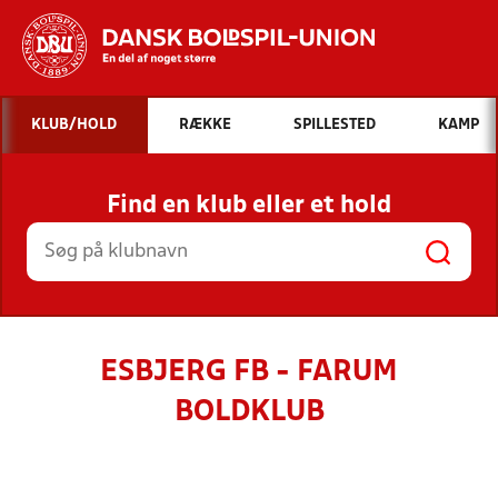
Hvad vil du søge efter?
KLUB/HOLD
RÆKKE
SPILLESTED
KAMP
INDHOLD OG NYHEDER
Find en klub eller et hold
STILLINGER, RESULTATER, KLUBBER OG
HOLD
ESBJERG FB - FARUM
BOLDKLUB