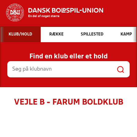
Hvad vil du søge efter?
KLUB/HOLD
RÆKKE
SPILLESTED
KAMP
INDHOLD OG NYHEDER
Find en klub eller et hold
STILLINGER, RESULTATER, KLUBBER OG
HOLD
VEJLE B - FARUM BOLDKLUB