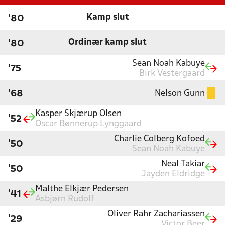
Kamp slut
'80
Ordinær kamp slut
'80
Sean Noah Kabuye
'75
Birk Vestergaard
Nelson Gunn
'68
Kasper Skjærup Olsen
'52
Oscar Bønnerup Lynggaard
Charlie Colberg Kofoed
'50
Sean Noah Kabuye
Neal Takiar
'50
Jayden Eldridge
Malthe Elkjær Pedersen
'41
Asbjørn Rudolf
Oliver Rahr Zachariassen
'29
Victor Beer