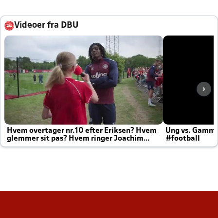
Videoer fra DBU
Hvem overtager nr.10 efter Eriksen? Hvem
Ung vs. Gamm
glemmer sit pas? Hvem ringer Joachim
#football
altid til efter kampe?