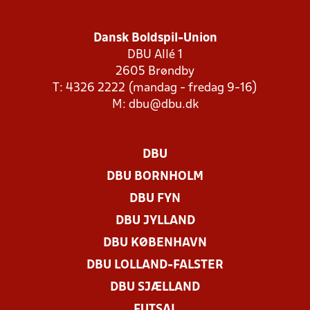
Dansk Boldspil-Union
DBU Allé 1
2605 Brøndby
T: 4326 2222 (mandag - fredag 9-16)
M:
dbu@dbu.dk
DBU
DBU BORNHOLM
DBU FYN
DBU JYLLAND
DBU KØBENHAVN
DBU LOLLAND-FALSTER
DBU SJÆLLAND
FUTSAL