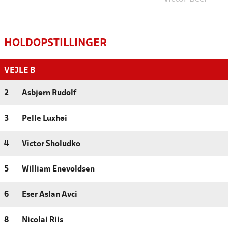
HOLDOPSTILLINGER
VEJLE B
2
Asbjørn Rudolf
3
Pelle Luxhøi
4
Victor Sholudko
5
William Enevoldsen
6
Eser Aslan Avci
8
Nicolai Riis