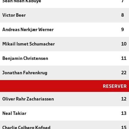
Sean Noah Kabuye
7
Victor Beer
8
Andreas Nørkjær Werner
9
Mikail Ismet Schumacher
10
Benjamin Christensen
11
Jonathan Fahrenkrug
22
RESERVER
Oliver Rahr Zachariassen
12
Neal Takiar
13
Charlie Colberg Kofoed
15