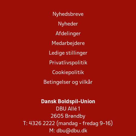
Nyhedsbreve
Nyheder
Afdelinger
Medarbejdere
Ledige stillinger
Privatlivspolitik
Cookiepolitik
Betingelser og vilkår
Dansk Boldspil-Union
DBU Allé 1
2605 Brøndby
T: 4326 2222 (mandag - fredag 9-16)
M:
dbu@dbu.dk