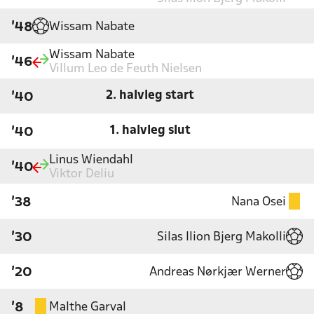
Wissam Nabate
'48
Wissam Nabate
'46
Villum Leo de Feuth Nielsen
2. halvleg start
'40
1. halvleg slut
'40
Linus Wiendahl
'40
Viktor Deliu
Nana Osei
'38
Silas Ilion Bjerg Makolli
'30
Andreas Nørkjær Werner
'20
Malthe Garval
'8