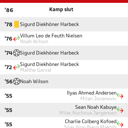
Kamp slut
'86
Sigurd Diekhöner Harbeck
'78
Villum Leo de Feuth Nielsen
'76
Noah Wilson
Sigurd Diekhöner Harbeck
'74
Sigurd Diekhöner Harbeck
'72
Malthe Garval
Noah Wilson
'56
Ilyas Ahmed Andersen
'55
Milan Jovanovic
Sean Noah Kabuye
'55
Milas Nuchnua Jørgensen
Charlie Colberg Kofoed
'55
Silas Ilion Bjerg Makolli