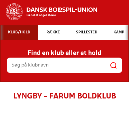
Hvad vil du søge efter?
KLUB/HOLD
RÆKKE
SPILLESTED
KAMP
INDHOLD OG NYHEDER
Find en klub eller et hold
STILLINGER, RESULTATER, KLUBBER OG
HOLD
LYNGBY - FARUM BOLDKLUB