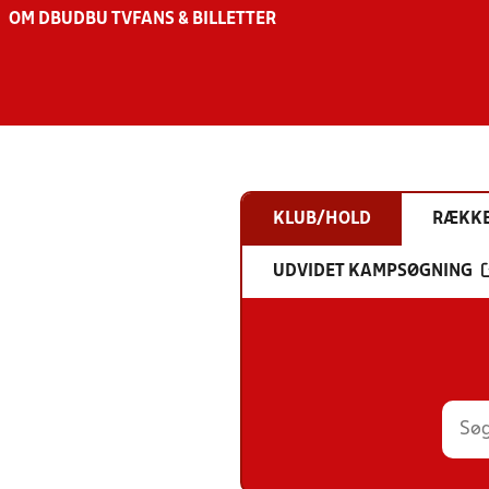
OM DBU
DBU TV
FANS & BILLETTER
KLUB/HOLD
RÆKK
UDVIDET KAMPSØGNING