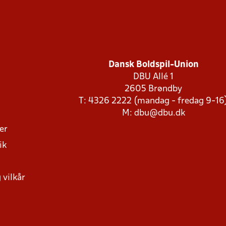
Dansk Boldspil-Union
DBU Allé 1
2605 Brøndby
T: 4326 2222 (mandag - fredag 9-16
M:
dbu@dbu.dk
ger
ik
 vilkår