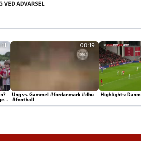
G VED ADVARSEL
:11
00:19
en?
Ung vs. Gammel #fordanmark #dbu
Highlights: Danma
ger
#football