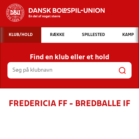
Hvad vil du søge efter?
KLUB/HOLD
RÆKKE
SPILLESTED
KAMP
INDHOLD OG NYHEDER
Find en klub eller et hold
STILLINGER, RESULTATER, KLUBBER OG
HOLD
FREDERICIA FF - BREDBALLE IF