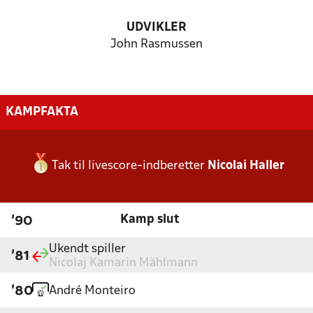
UDVIKLER
John Rasmussen
KAMPFAKTA
Tak til livescore-indberetter
Nicolai Haller
Kamp slut
'90
Ukendt spiller
'81
Nicolaj Kamarin Mählmann
André Monteiro
'80