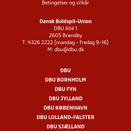
Betingelser og vilkår
Dansk Boldspil-Union
DBU Allé 1
2605 Brøndby
T: 4326 2222 (mandag - fredag 9-16)
M:
dbu@dbu.dk
DBU
DBU BORNHOLM
DBU FYN
DBU JYLLAND
DBU KØBENHAVN
DBU LOLLAND-FALSTER
DBU SJÆLLAND