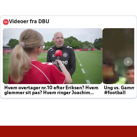
Videoer fra DBU
Hvem overtager nr.10 efter Eriksen? Hvem
Ung vs. Gamm
glemmer sit pas? Hvem ringer Joachim
#football
altid til efter kampe?