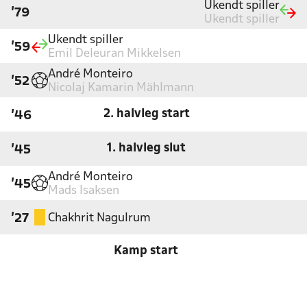
Ukendt spiller
'79
Ukendt spiller
Ukendt spiller
'59
Emil Deleuran Mikkelsen
André Monteiro
'52
Nicolaj Kamarin Mählmann
2. halvleg start
'46
1. halvleg slut
'45
André Monteiro
'45
Mads Isaksen
Chakhrit Nagulrum
'27
Kamp start