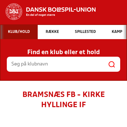
Hvad vil du søge efter?
KLUB/HOLD
RÆKKE
SPILLESTED
KAMP
INDHOLD OG NYHEDER
Find en klub eller et hold
STILLINGER, RESULTATER, KLUBBER OG
HOLD
BRAMSNÆS FB - KIRKE
HYLLINGE IF