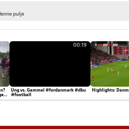
 denne pulje
:11
00:19
en?
Ung vs. Gammel #fordanmark #dbu
Highlights: Danma
ger
#football