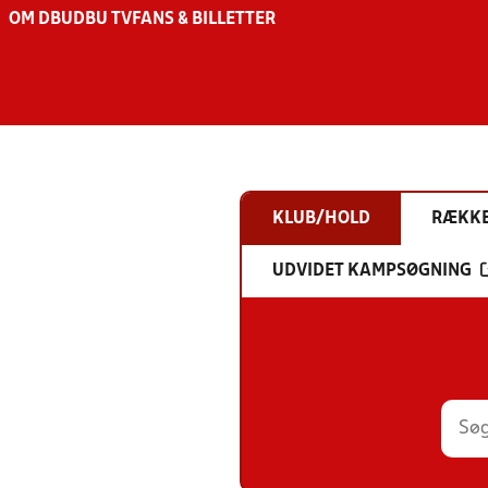
OM DBU
DBU TV
FANS & BILLETTER
KLUB/HOLD
RÆKK
UDVIDET KAMPSØGNING