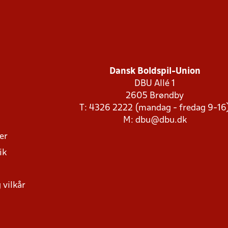
Dansk Boldspil-Union
DBU Allé 1
2605 Brøndby
T: 4326 2222 (mandag - fredag 9-16
M:
dbu@dbu.dk
ger
ik
 vilkår