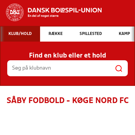
Hvad vil du søge efter?
KLUB/HOLD
RÆKKE
SPILLESTED
KAMP
INDHOLD OG NYHEDER
Find en klub eller et hold
STILLINGER, RESULTATER, KLUBBER OG
HOLD
SÅBY FODBOLD - KØGE NORD FC