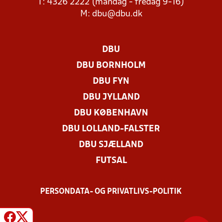
T: 4326 2222 (mandag - fredag 9-16)
M:
dbu@dbu.dk
DBU
DBU BORNHOLM
DBU FYN
DBU JYLLAND
DBU KØBENHAVN
DBU LOLLAND-FALSTER
DBU SJÆLLAND
FUTSAL
PERSONDATA- OG PRIVATLIVS-POLITIK