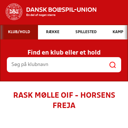
Hvad vil du søge efter?
KLUB/HOLD
RÆKKE
SPILLESTED
KAMP
INDHOLD OG NYHEDER
Find en klub eller et hold
STILLINGER, RESULTATER, KLUBBER OG
HOLD
RASK MØLLE OIF - HORSENS
FREJA