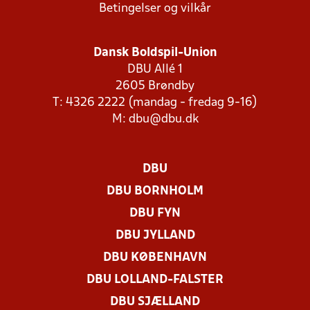
Betingelser og vilkår
Dansk Boldspil-Union
DBU Allé 1
2605 Brøndby
T: 4326 2222 (mandag - fredag 9-16)
M:
dbu@dbu.dk
DBU
DBU BORNHOLM
DBU FYN
DBU JYLLAND
DBU KØBENHAVN
DBU LOLLAND-FALSTER
DBU SJÆLLAND