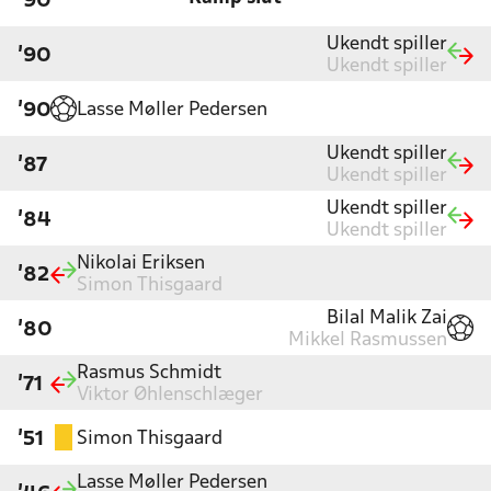
'90
Ukendt spiller
'90
Ukendt spiller
Lasse Møller Pedersen
'90
Ukendt spiller
'87
Ukendt spiller
Ukendt spiller
'84
Ukendt spiller
Nikolai Eriksen
'82
Simon Thisgaard
Bilal Malik Zai
'80
Mikkel Rasmussen
Rasmus Schmidt
'71
Viktor Øhlenschlæger
Simon Thisgaard
'51
Lasse Møller Pedersen