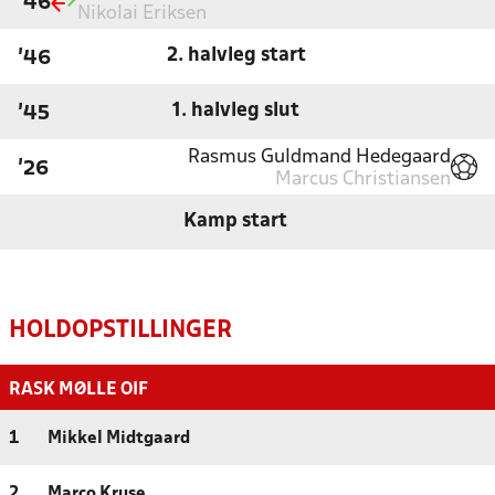
'46
Nikolai Eriksen
2. halvleg start
'46
1. halvleg slut
'45
Rasmus Guldmand Hedegaard
'26
Marcus Christiansen
Kamp start
HOLDOPSTILLINGER
RASK MØLLE OIF
1
Mikkel Midtgaard
2
Marco Kruse