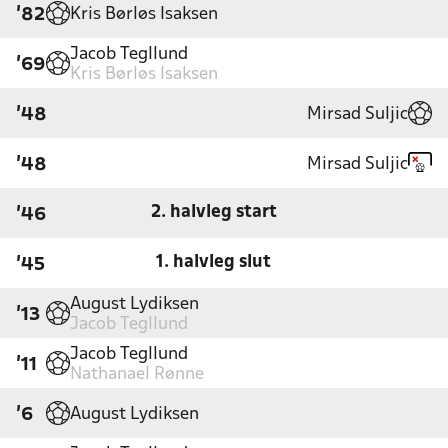
Kris Børløs Isaksen
'82
Jacob Tegllund
'69
Kris Børløs Isaksen
Mirsad Suljic
'48
Mirsad Suljic
'48
2. halvleg start
'46
1. halvleg slut
'45
August Lydiksen
'13
Jacob Tegllund
Jacob Tegllund
'11
Nathanael Rønne
August Lydiksen
'6