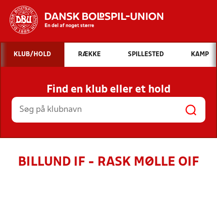
Hvad vil du søge efter?
KLUB/HOLD
RÆKKE
SPILLESTED
KAMP
INDHOLD OG NYHEDER
Find en klub eller et hold
STILLINGER, RESULTATER, KLUBBER OG
HOLD
BILLUND IF - RASK MØLLE OIF