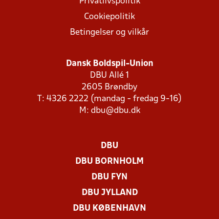
Privatlivspolitik
Cookiepolitik
Betingelser og vilkår
Dansk Boldspil-Union
DBU Allé 1
2605 Brøndby
T: 4326 2222 (mandag - fredag 9-16)
M:
dbu@dbu.dk
DBU
DBU BORNHOLM
DBU FYN
DBU JYLLAND
DBU KØBENHAVN