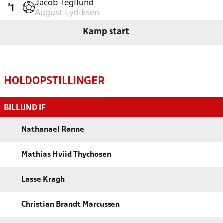
Jacob Tegllund
'1
August Lydiksen
Kamp start
HOLDOPSTILLINGER
BILLUND IF
Nathanael Rønne
Mathias Hviid Thychosen
Lasse Kragh
Christian Brandt Marcussen