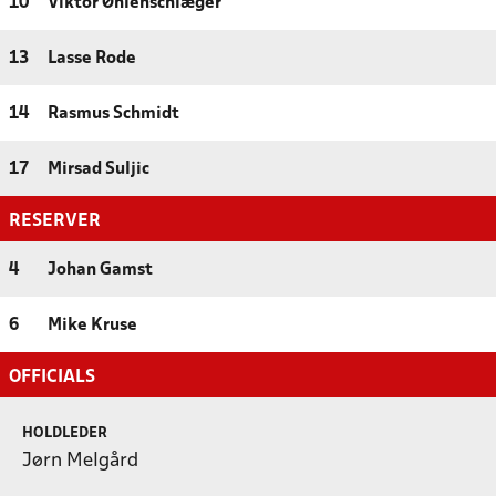
10
Viktor Øhlenschlæger
13
Lasse Rode
14
Rasmus Schmidt
17
Mirsad Suljic
RESERVER
4
Johan Gamst
6
Mike Kruse
OFFICIALS
HOLDLEDER
Jørn Melgård