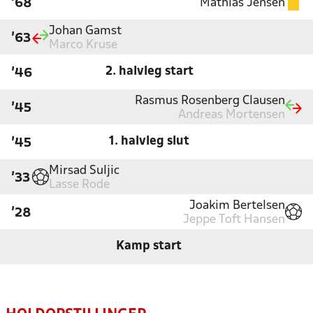
Mathias Jensen
'68
Johan Gamst
'63
Marco Kruse
2. halvleg start
'46
Rasmus Rosenberg Clausen
'45
Andreas Mortensen
1. halvleg slut
'45
Mirsad Suljic
'33
Lasse Rode
Joakim Bertelsen
'28
Jeppe Toft Hansen
Kamp start