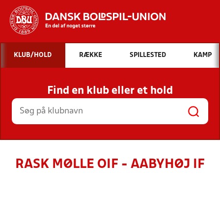
Hvad vil du søge efter?
KLUB/HOLD
RÆKKE
SPILLESTED
KAMP
INDHOLD OG NYHEDER
Find en klub eller et hold
STILLINGER, RESULTATER, KLUBBER OG
HOLD
RASK MØLLE OIF - AABYHØJ IF