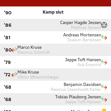
Kamp slut
'90
Casper Hagde Jessen
'86
Mathias Jensen
Andreas Mortensen
'81
Joakim Bertelsen
Marco Kruse
'80
Rasmus Schmidt
Jeppe Toft Hansen
'79
Ask Enevold
Mike Kruse
'72
Viktor Øhlenschlæger
Benjamin Davidsen
'68
Rasmus Steenholdt Keller
Tobias Plauborg Jensen
'68
Jeppe Toft Hansen