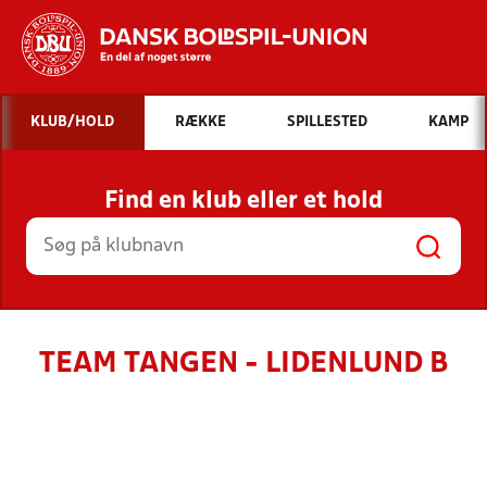
Hvad vil du søge efter?
KLUB/HOLD
RÆKKE
SPILLESTED
KAMP
INDHOLD OG NYHEDER
Find en klub eller et hold
STILLINGER, RESULTATER, KLUBBER OG
HOLD
TEAM TANGEN - LIDENLUND B