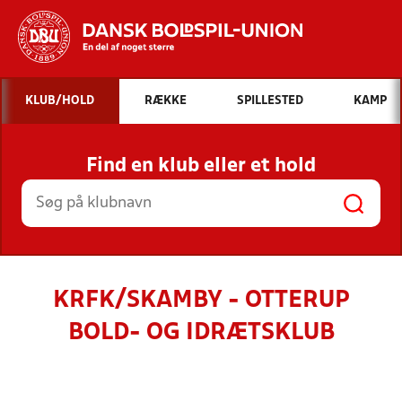
Hvad vil du søge efter?
KLUB/HOLD
RÆKKE
SPILLESTED
KAMP
INDHOLD OG NYHEDER
Find en klub eller et hold
STILLINGER, RESULTATER, KLUBBER OG
HOLD
KRFK/SKAMBY - OTTERUP
BOLD- OG IDRÆTSKLUB