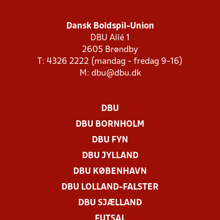
Dansk Boldspil-Union
DBU Allé 1
2605 Brøndby
T: 4326 2222 (mandag - fredag 9-16)
M:
dbu@dbu.dk
DBU
DBU BORNHOLM
DBU FYN
DBU JYLLAND
DBU KØBENHAVN
DBU LOLLAND-FALSTER
DBU SJÆLLAND
FUTSAL