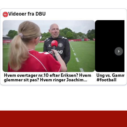
Videoer fra DBU
Hvem overtager nr.10 efter Eriksen? Hvem
Ung vs. Gamm
glemmer sit pas? Hvem ringer Joachim
#football
altid til efter kampe?