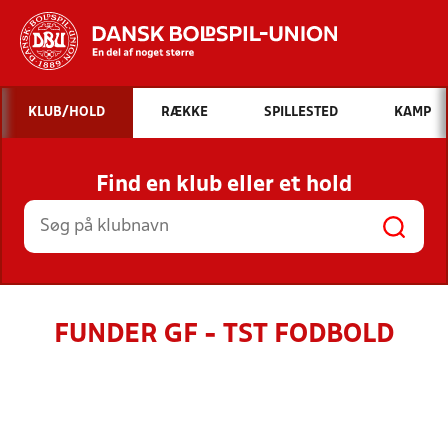
Hvad vil du søge efter?
KLUB/HOLD
RÆKKE
SPILLESTED
KAMP
INDHOLD OG NYHEDER
Find en klub eller et hold
STILLINGER, RESULTATER, KLUBBER OG
HOLD
FUNDER GF - TST FODBOLD