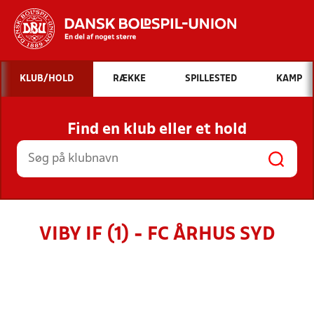
Hvad vil du søge efter?
KLUB/HOLD
RÆKKE
SPILLESTED
KAMP
INDHOLD OG NYHEDER
Find en klub eller et hold
STILLINGER, RESULTATER, KLUBBER OG
HOLD
VIBY IF (1) - FC ÅRHUS SYD