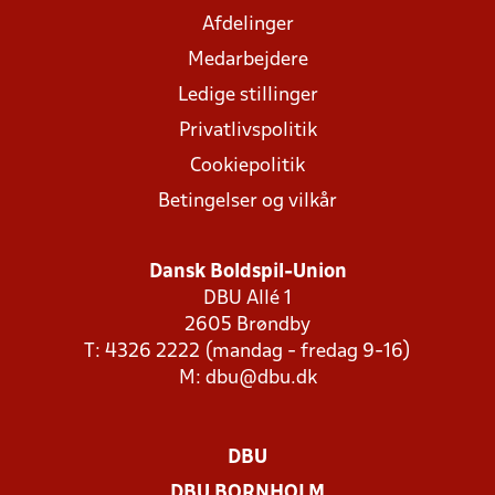
Afdelinger
Medarbejdere
Ledige stillinger
Privatlivspolitik
Cookiepolitik
Betingelser og vilkår
Dansk Boldspil-Union
DBU Allé 1
2605 Brøndby
T: 4326 2222 (mandag - fredag 9-16)
M:
dbu@dbu.dk
DBU
DBU BORNHOLM