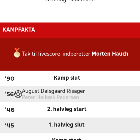
KAMPFAKTA
Tak til livescore-indberetter
Morten Hauch
Kamp slut
'90
August Dalsgaard Risager
'56
Peter Helbæk Pedersen
2. halvleg start
'46
1. halvleg slut
'45