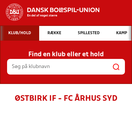
Hvad vil du søge efter?
KLUB/HOLD
RÆKKE
SPILLESTED
KAMP
INDHOLD OG NYHEDER
Find en klub eller et hold
STILLINGER, RESULTATER, KLUBBER OG
HOLD
ØSTBIRK IF - FC ÅRHUS SYD