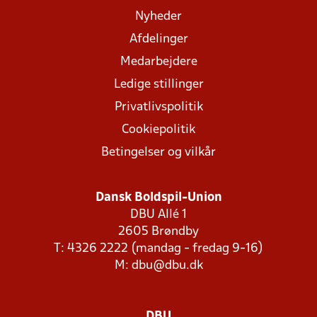
Nyheder
Afdelinger
Medarbejdere
Ledige stillinger
Privatlivspolitik
Cookiepolitik
Betingelser og vilkår
Dansk Boldspil-Union
DBU Allé 1
2605 Brøndby
T: 4326 2222 (mandag - fredag 9-16)
M:
dbu@dbu.dk
DBU