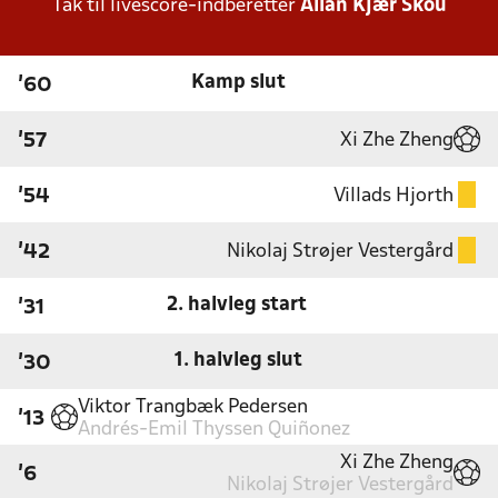
Tak til livescore-indberetter
Allan Kjær Skou
Kamp slut
'60
Xi Zhe Zheng
'57
Villads Hjorth
'54
Nikolaj Strøjer Vestergård
'42
2. halvleg start
'31
1. halvleg slut
'30
Viktor Trangbæk Pedersen
'13
Andrés-Emil Thyssen Quiñonez
Xi Zhe Zheng
'6
Nikolaj Strøjer Vestergård