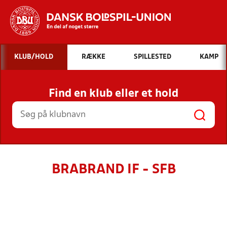
Hvad vil du søge efter?
KLUB/HOLD
RÆKKE
SPILLESTED
KAMP
INDHOLD OG NYHEDER
Find en klub eller et hold
STILLINGER, RESULTATER, KLUBBER OG
HOLD
BRABRAND IF - SFB