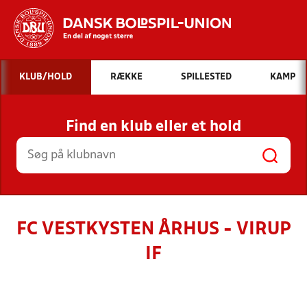
Hvad vil du søge efter?
KLUB/HOLD
RÆKKE
SPILLESTED
KAMP
INDHOLD OG NYHEDER
Find en klub eller et hold
STILLINGER, RESULTATER, KLUBBER OG
HOLD
FC VESTKYSTEN ÅRHUS - VIRUP
IF