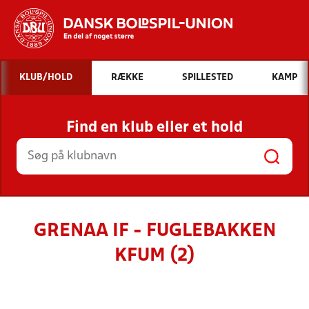
Hvad vil du søge efter?
KLUB/HOLD
RÆKKE
SPILLESTED
KAMP
INDHOLD OG NYHEDER
Find en klub eller et hold
STILLINGER, RESULTATER, KLUBBER OG
HOLD
GRENAA IF - FUGLEBAKKEN
KFUM (2)