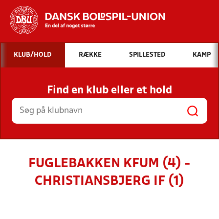
Hvad vil du søge efter?
KLUB/HOLD
RÆKKE
SPILLESTED
KAMP
INDHOLD OG NYHEDER
Find en klub eller et hold
STILLINGER, RESULTATER, KLUBBER OG
HOLD
FUGLEBAKKEN KFUM (4) -
CHRISTIANSBJERG IF (1)