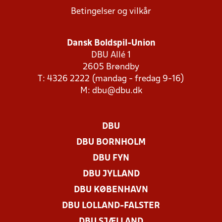
Betingelser og vilkår
Dansk Boldspil-Union
DBU Allé 1
2605 Brøndby
T: 4326 2222 (mandag - fredag 9-16)
M:
dbu@dbu.dk
DBU
DBU BORNHOLM
DBU FYN
DBU JYLLAND
DBU KØBENHAVN
DBU LOLLAND-FALSTER
DBU SJÆLLAND