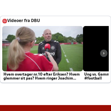
Videoer fra DBU
Hvem overtager nr.10 efter Eriksen? Hvem
Ung vs. Gamm
glemmer sit pas? Hvem ringer Joachim
#football
altid til efter kampe?