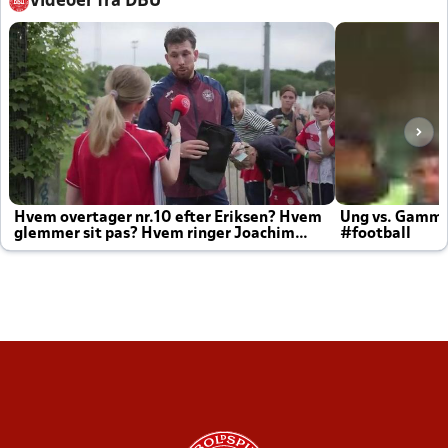
Videoer fra DBU
Hvem overtager nr.10 efter Eriksen? Hvem
Ung vs. Gamm
glemmer sit pas? Hvem ringer Joachim
#football
altid til efter kampe?