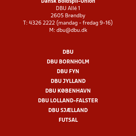
Dansk Boldspil-Union
DBU Allé 1
2605 Brøndby
T: 4326 2222 (mandag - fredag 9-16)
M:
dbu@dbu.dk
DBU
DBU BORNHOLM
DBU FYN
DBU JYLLAND
DBU KØBENHAVN
DBU LOLLAND-FALSTER
DBU SJÆLLAND
FUTSAL