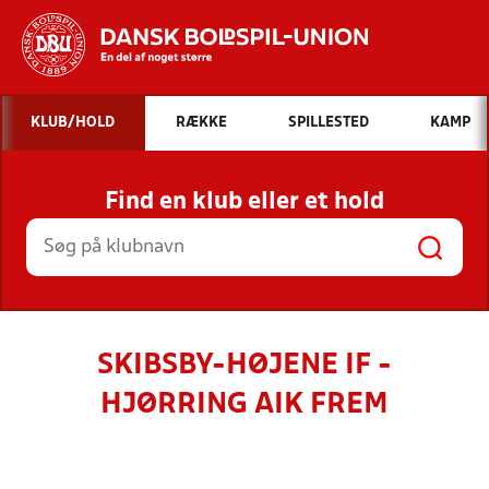
Hvad vil du søge efter?
KLUB/HOLD
RÆKKE
SPILLESTED
KAMP
INDHOLD OG NYHEDER
Find en klub eller et hold
STILLINGER, RESULTATER, KLUBBER OG
HOLD
SKIBSBY-HØJENE IF -
HJØRRING AIK FREM