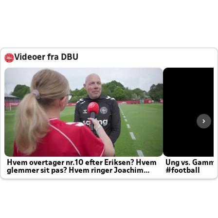
Videoer fra DBU
Hvem overtager nr.10 efter Eriksen? Hvem
Ung vs. Gamm
glemmer sit pas? Hvem ringer Joachim
#football
altid til efter kampe?