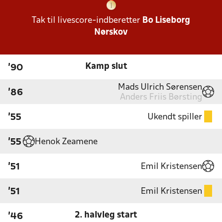
Tak til livescore-indberetter
Bo Liseborg
Nørskov
Kamp slut
'90
Mads Ulrich Sørensen
'86
Anders Friis Børsting
Ukendt spiller
'55
Henok Zeamene
'55
Emil Kristensen
'51
Emil Kristensen
'51
2. halvleg start
'46