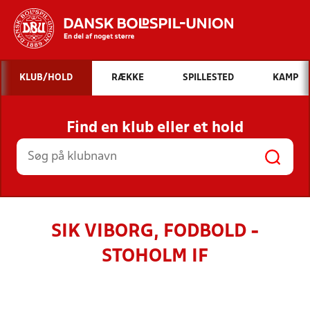
Hvad vil du søge efter?
KLUB/HOLD
RÆKKE
SPILLESTED
KAMP
INDHOLD OG NYHEDER
Find en klub eller et hold
STILLINGER, RESULTATER, KLUBBER OG
HOLD
SIK VIBORG, FODBOLD -
STOHOLM IF