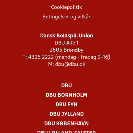
Cookiepolitik
Betingelser og vilkår
Dansk Boldspil-Union
DBU Allé 1
2605 Brøndby
T: 4326 2222 (mandag - fredag 9-16)
M:
dbu@dbu.dk
DBU
DBU BORNHOLM
DBU FYN
DBU JYLLAND
DBU KØBENHAVN