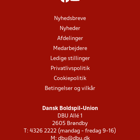
Nyhedsbreve
Nyheder
Afdelinger
Medarbejdere
Ledige stillinger
Privatlivspolitik
Cookiepolitik
Betingelser og vilkår
Dansk Boldspil-Union
DBU Allé 1
2605 Brøndby
T: 4326 2222 (mandag - fredag 9-16)
M:
dbu@dbu.dk