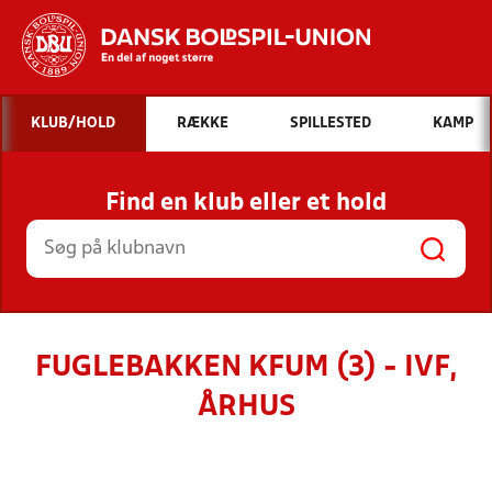
Hvad vil du søge efter?
KLUB/HOLD
RÆKKE
SPILLESTED
KAMP
INDHOLD OG NYHEDER
Find en klub eller et hold
STILLINGER, RESULTATER, KLUBBER OG
HOLD
FUGLEBAKKEN KFUM (3) - IVF,
ÅRHUS