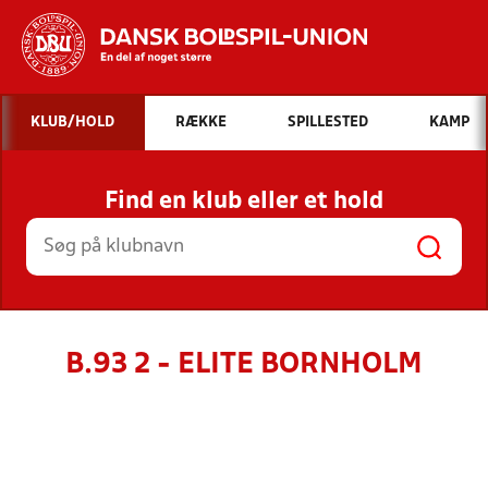
Hvad vil du søge efter?
KLUB/HOLD
RÆKKE
SPILLESTED
KAMP
INDHOLD OG NYHEDER
Find en klub eller et hold
STILLINGER, RESULTATER, KLUBBER OG
HOLD
B.93 2 - ELITE BORNHOLM