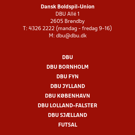
Dansk Boldspil-Union
DBU Allé 1
2605 Brøndby
T: 4326 2222 (mandag - fredag 9-16)
M:
dbu@dbu.dk
DBU
DBU BORNHOLM
DBU FYN
DBU JYLLAND
DBU KØBENHAVN
DBU LOLLAND-FALSTER
DBU SJÆLLAND
FUTSAL