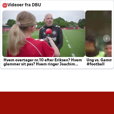
Videoer fra DBU
Hvem overtager nr.10 efter Eriksen? Hvem
Ung vs. Gamm
glemmer sit pas? Hvem ringer Joachim
#football
altid til efter kampe?