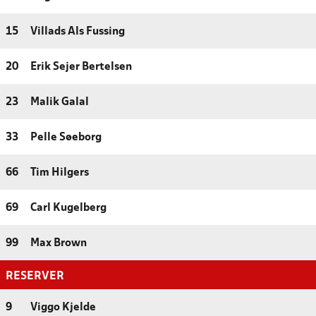
15
Villads Als Fussing
20
Erik Sejer Bertelsen
23
Malik Galal
33
Pelle Søeborg
66
Tim Hilgers
69
Carl Kugelberg
99
Max Brown
RESERVER
9
Viggo Kjelde