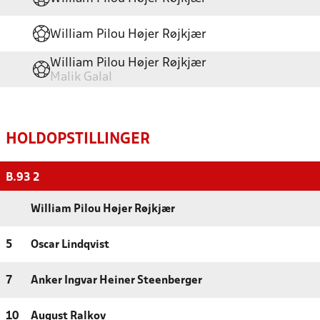
William Pilou Højer Røjkjær
William Pilou Højer Røjkjær
Malik Galal
HOLDOPSTILLINGER
B.93 2
William Pilou Højer Røjkjær
5
Oscar Lindqvist
7
Anker Ingvar Heiner Steenberger
10
August Ralkov