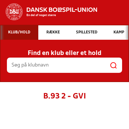
Hvad vil du søge efter?
KLUB/HOLD
RÆKKE
SPILLESTED
KAMP
INDHOLD OG NYHEDER
Find en klub eller et hold
STILLINGER, RESULTATER, KLUBBER OG
HOLD
B.93 2 - GVI