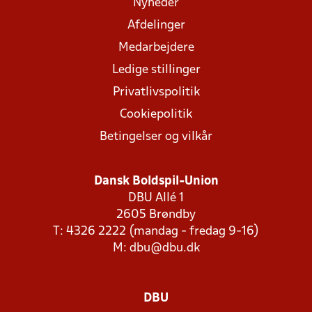
Nyheder
Afdelinger
Medarbejdere
Ledige stillinger
Privatlivspolitik
Cookiepolitik
Betingelser og vilkår
Dansk Boldspil-Union
DBU Allé 1
2605 Brøndby
T: 4326 2222 (mandag - fredag 9-16)
M:
dbu@dbu.dk
DBU