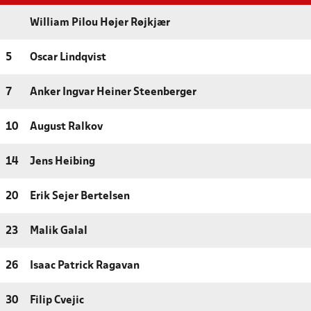
William Pilou Højer Røjkjær
5
Oscar Lindqvist
7
Anker Ingvar Heiner Steenberger
10
August Ralkov
14
Jens Heibing
20
Erik Sejer Bertelsen
23
Malik Galal
26
Isaac Patrick Ragavan
30
Filip Cvejic