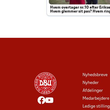
Hvem overtager nr.10 efter Eriks
Hvem glemmer sit pas? Hvem rin
Joachim altid til efter kampe?
Nyhedsbreve
Nyheder
Afdelinger
Medarbejdere
Ledige stillin