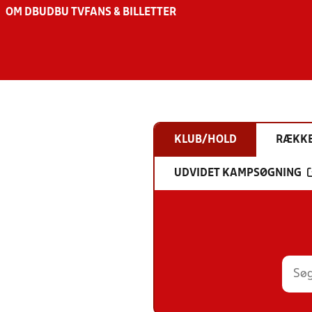
OM DBU
DBU TV
FANS & BILLETTER
KLUB/HOLD
RÆKK
UDVIDET KAMPSØGNING