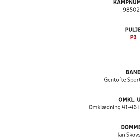
KAMPNU
98502
PULJ
P3
BAN
Gentofte Spor
OMKL. 
Omklædning 41-46 i 
DOMM
Ian Skov