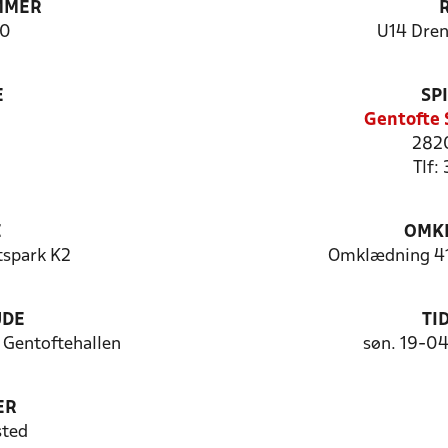
MMER
0
U14 Dren
E
SP
Gentofte 
2820
Tlf:
E
OMKL
tspark K2
Omklædning 41
UDE
TI
Gentoftehallen
søn. 19-0
ER
sted