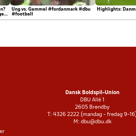
en?
Ung vs. Gammel #fordanmark #dbu
Highlights: Danma
ger
#football
Dansk Boldspil-Union
DBU Allé 1
2605 Brøndby
T: 4326 2222 (mandag - fredag 9-16
M:
dbu@dbu.dk
ger