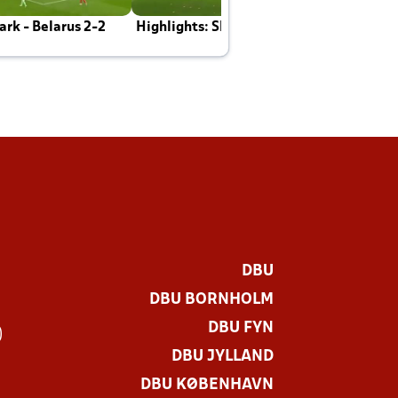
rk - Belarus 2-2
Highlights: Skotland - Danmark 4-2
J
E
DBU
DBU BORNHOLM
DBU FYN
)
DBU JYLLAND
DBU KØBENHAVN