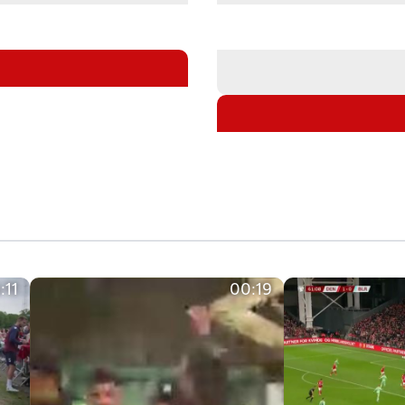
:11
00:19