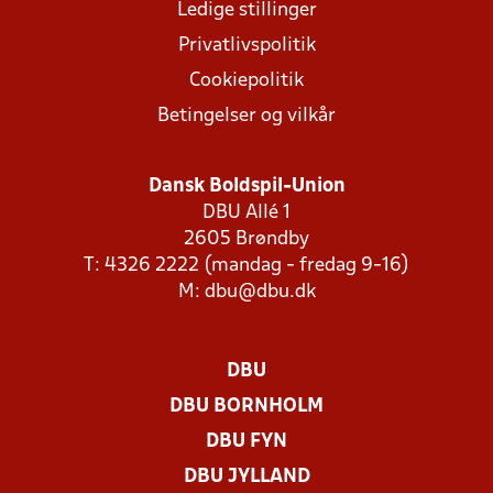
Ledige stillinger
Privatlivspolitik
Cookiepolitik
Betingelser og vilkår
Dansk Boldspil-Union
DBU Allé 1
2605 Brøndby
T: 4326 2222 (mandag - fredag 9-16)
M:
dbu@dbu.dk
DBU
DBU BORNHOLM
DBU FYN
DBU JYLLAND