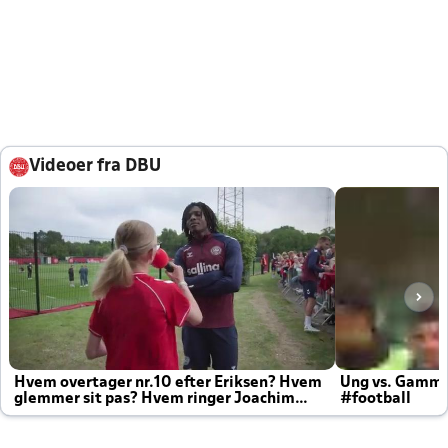
Videoer fra DBU
Hvem overtager nr.10 efter Eriksen? Hvem
Ung vs. Gamm
glemmer sit pas? Hvem ringer Joachim
#football
altid til efter kampe?