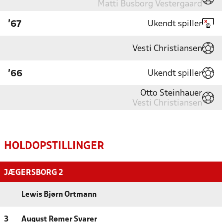
Matti Busborg Vestergaard
Ukendt spiller
'67
Vesti Christiansen
Ukendt spiller
'66
Otto Steinhauer
Vesti Christiansen
HOLDOPSTILLINGER
JÆGERSBORG 2
Lewis Bjørn Ortmann
3
August Rømer Svarer