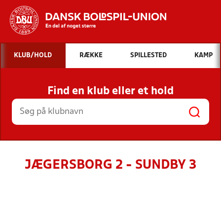
Hvad vil du søge efter?
KLUB/HOLD
RÆKKE
SPILLESTED
KAMP
INDHOLD OG NYHEDER
Find en klub eller et hold
STILLINGER, RESULTATER, KLUBBER OG
HOLD
JÆGERSBORG 2 - SUNDBY 3