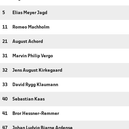
5
Elias Meyer Jagd
11
Romeo Machholm
21
August Achord
31
Marvin Philip Vergo
32
Jens August Kirkegaard
33
David Rygg Klaumann
40
Sebastian Kaas
41
Bror Hessner-Remmer
47
Johan Ludvig Bjarne Ardensø