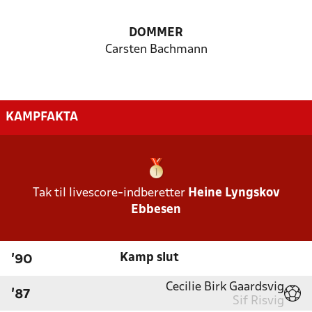
DOMMER
Carsten Bachmann
KAMPFAKTA
Tak til livescore-indberetter
Heine Lyngskov
Ebbesen
Kamp slut
'90
Cecilie Birk Gaardsvig
'87
Sif Risvig