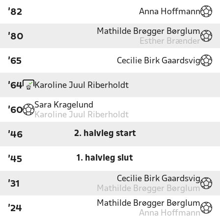
Anna Hoffmann
'82
Mathilde Brøgger Børglum
'80
Esther Brænder
Cecilie Birk Gaardsvig
'65
Karoline Juul Riberholdt
'64
Sara Kragelund
'60
Karoline Juul Riberholdt
2. halvleg start
'46
1. halvleg slut
'45
Cecilie Birk Gaardsvig
'31
Mathilde Brøgger Børglum
Mathilde Brøgger Børglum
'24
Anna Hoffmann