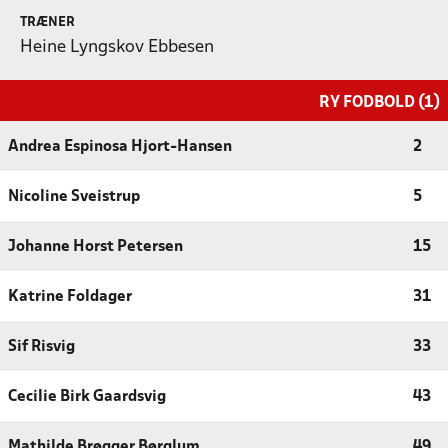
TRÆNER
Heine Lyngskov Ebbesen
RY FODBOLD (1)
Andrea Espinosa Hjort-Hansen
2
Nicoline Sveistrup
5
Johanne Horst Petersen
15
Katrine Foldager
31
Sif Risvig
33
Cecilie Birk Gaardsvig
43
Mathilde Brøgger Børglum
49