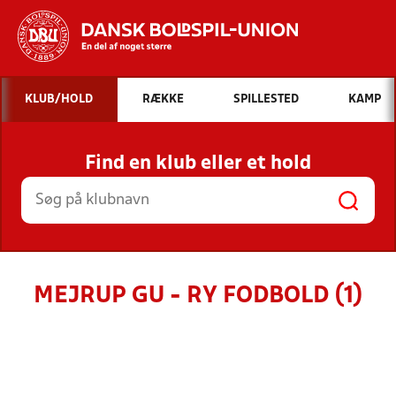
Hvad vil du søge efter?
KLUB/HOLD
RÆKKE
SPILLESTED
KAMP
INDHOLD OG NYHEDER
Find en klub eller et hold
STILLINGER, RESULTATER, KLUBBER OG
HOLD
MEJRUP GU - RY FODBOLD (1)