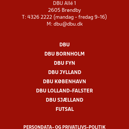
DBU Allé 1
2605 Brøndby
T: 4326 2222 (mandag - fredag 9-16)
M:
dbu@dbu.dk
DBU
DBU BORNHOLM
DBU FYN
DBU JYLLAND
DBU KØBENHAVN
DBU LOLLAND-FALSTER
DBU SJÆLLAND
FUTSAL
PERSONDATA- OG PRIVATLIVS-POLITIK