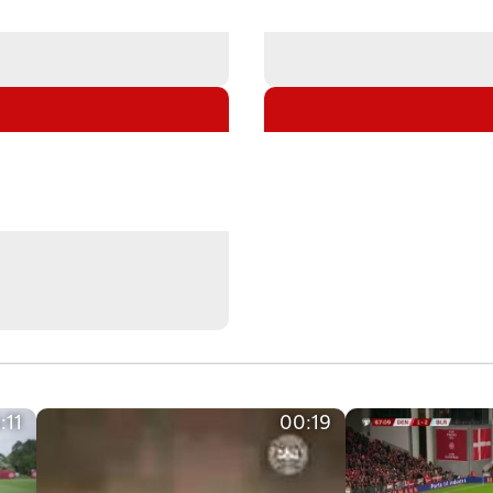
:11
00:19