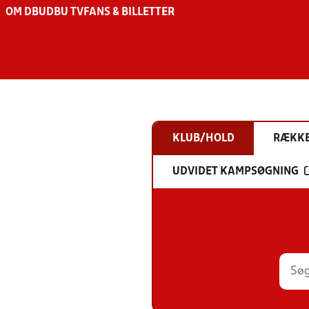
OM DBU
DBU TV
FANS & BILLETTER
KLUB/HOLD
RÆKK
UDVIDET KAMPSØGNING