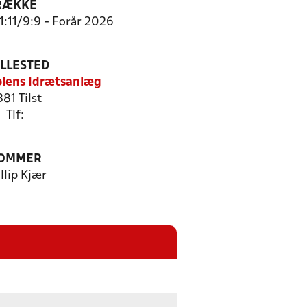
RÆKKE
11:11/9:9 - Forår 2026
ILLESTED
olens Idrætsanlæg
81 Tilst
Tlf:
OMMER
llip Kjær