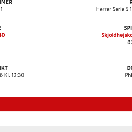
MMER
1
Herrer Serie 5 
E
SP
40
Skjoldhøjsk
83
NKT
D
 Kl. 12:30
Phi