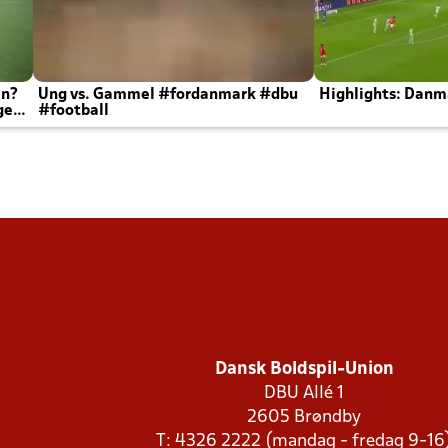
en?
Ung vs. Gammel #fordanmark #dbu
Highlights: Danma
ger
#football
Dansk Boldspil-Union
DBU Allé 1
2605 Brøndby
T: 4326 2222 (mandag - fredag 9-16