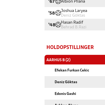
Albion Pllana
'67
Joshua Laryea
'58
Deniz Göktas
Hasan Radif
'48
Behrad B.Razi
HOLDOPSTILLINGER
AARHUS B (2)
Efekan Furkan Cekic
Deniz Göktas
Edonis Gashi