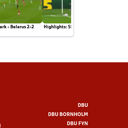
rk - Belarus 2-2
Highlights: Skotland - Danmark 4-2
J
E
DBU
DBU BORNHOLM
DBU FYN
)