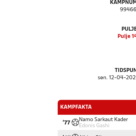
KAMPNU
99466
PULJ
Pulje 1
TIDSPU
søn. 12-04-2026
KAMPFAKTA
Namo Sarkaut Kader
'77
Edonis Gashi