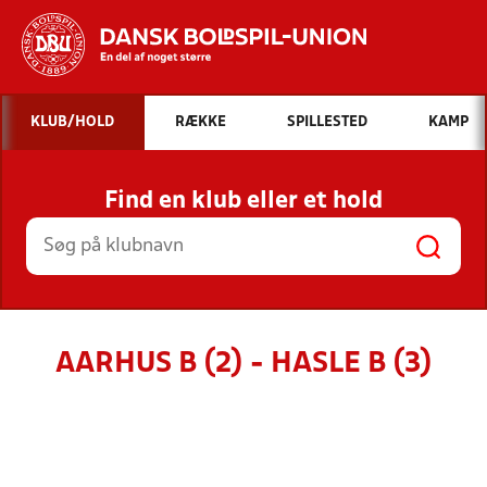
Hvad vil du søge efter?
KLUB/HOLD
RÆKKE
SPILLESTED
KAMP
INDHOLD OG NYHEDER
Find en klub eller et hold
STILLINGER, RESULTATER, KLUBBER OG
HOLD
AARHUS B (2) - HASLE B (3)