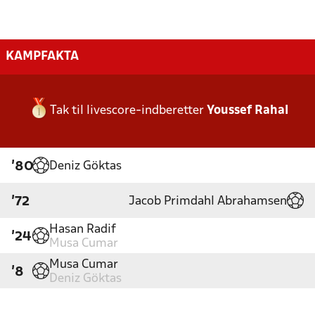
KAMPFAKTA
Tak til livescore-indberetter
Youssef Rahal
Deniz Göktas
'80
Jacob Primdahl Abrahamsen
'72
Hasan Radif
'24
Musa Cumar
Musa Cumar
'8
Deniz Göktas