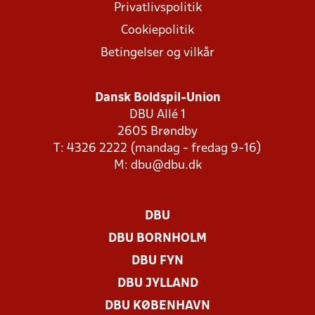
Privatlivspolitik
Cookiepolitik
Betingelser og vilkår
Dansk Boldspil-Union
DBU Allé 1
2605 Brøndby
T: 4326 2222 (mandag - fredag 9-16)
M:
dbu@dbu.dk
DBU
DBU BORNHOLM
DBU FYN
DBU JYLLAND
DBU KØBENHAVN