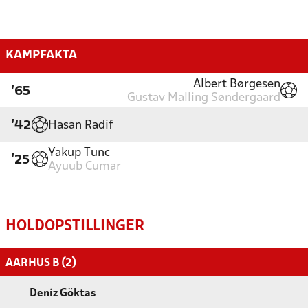
KAMPFAKTA
Albert Børgesen
'65
Gustav Malling Søndergaard
Hasan Radif
'42
Yakup Tunc
'25
Ayuub Cumar
HOLDOPSTILLINGER
AARHUS B (2)
Deniz Göktas