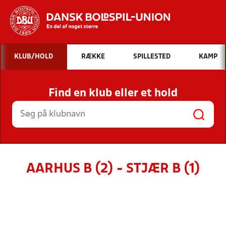
Hvad vil du søge efter?
KLUB/HOLD
RÆKKE
SPILLESTED
KAMP
INDHOLD OG NYHEDER
Find en klub eller et hold
STILLINGER, RESULTATER, KLUBBER OG
HOLD
AARHUS B (2) - STJÆR B (1)