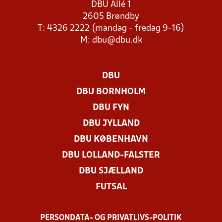
DBU Allé 1
2605 Brøndby
T: 4326 2222 (mandag - fredag 9-16)
M:
dbu@dbu.dk
DBU
DBU BORNHOLM
DBU FYN
DBU JYLLAND
DBU KØBENHAVN
DBU LOLLAND-FALSTER
DBU SJÆLLAND
FUTSAL
PERSONDATA- OG PRIVATLIVS-POLITIK