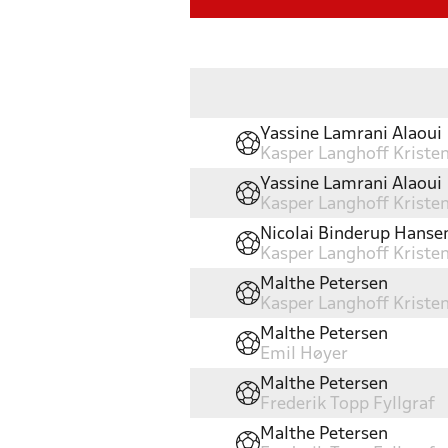
Yassine Lamrani Alaoui
Kasper Langhoff Kriste
Yassine Lamrani Alaoui
Kasper Langhoff Kriste
Nicolai Binderup Hanse
Kasper Langhoff Kriste
Malthe Petersen
Kasper Langhoff Kriste
Malthe Petersen
Emil Høyer
Malthe Petersen
Frederik Topp Fyllgraf
Malthe Petersen