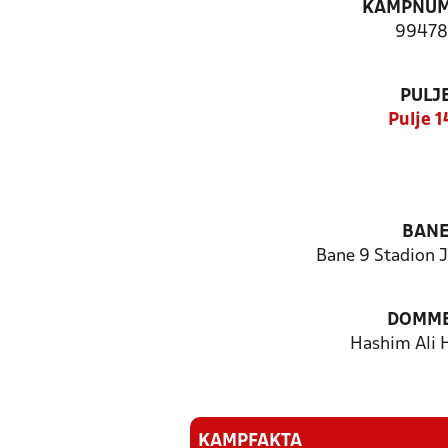
KAMPNU
99478
PULJ
Pulje 1
BAN
Bane 9 Stadion J
DOMM
Hashim Ali 
KAMPFAKTA