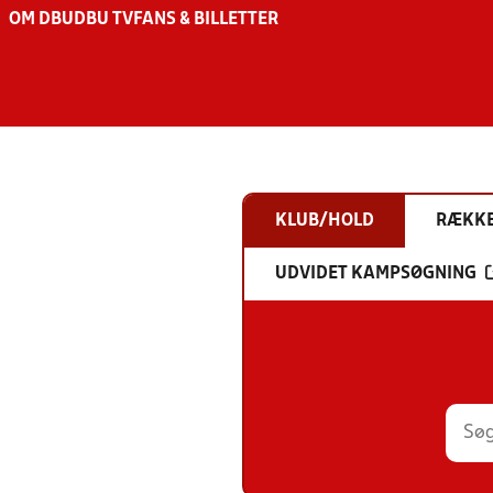
OM DBU
DBU TV
FANS & BILLETTER
KLUB/HOLD
RÆKK
UDVIDET KAMPSØGNING