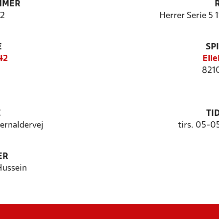
MMER
2
Herrer Serie 5 
E
SP
42
Ell
821
E
TI
ernaldervej
tirs. 05-0
ER
Hussein