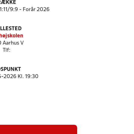
RÆKKE
11:11/9:9 - Forår 2026
ILLESTED
ehøjskolen
0 Aarhus V
Tlf:
DSPUNKT
5-2026 Kl. 19:30