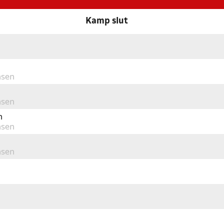
Kamp slut
nsen
nsen
n
nsen
nsen