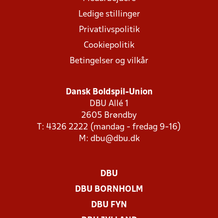
Ledige stillinger
Privatlivspolitik
Cookiepolitik
Betingelser og vilkår
Dansk Boldspil-Union
DBU Allé 1
2605 Brøndby
T: 4326 2222 (mandag - fredag 9-16)
M:
dbu@dbu.dk
DBU
DBU BORNHOLM
DBU FYN