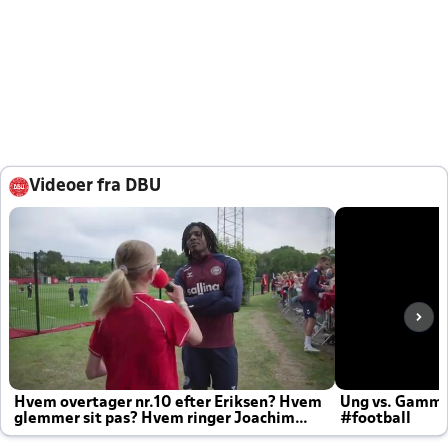
Videoer fra DBU
Hvem overtager nr.10 efter Eriksen? Hvem
Ung vs. Gamm
glemmer sit pas? Hvem ringer Joachim
#football
altid til efter kampe?