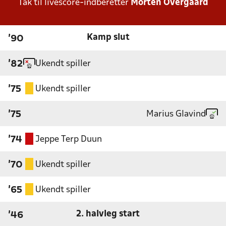
Tak til livescore-indberetter
Morten Overgaard
Kamp slut
'90
Ukendt spiller
'82
Ukendt spiller
'75
Marius Glavind
'75
Jeppe Terp Duun
'74
Ukendt spiller
'70
Ukendt spiller
'65
2. halvleg start
'46