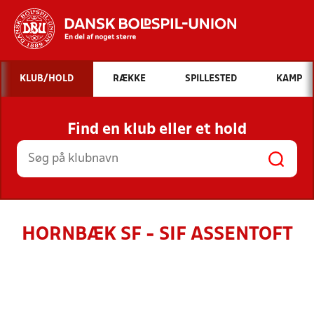
Hvad vil du søge efter?
KLUB/HOLD
RÆKKE
SPILLESTED
KAMP
INDHOLD OG NYHEDER
Find en klub eller et hold
STILLINGER, RESULTATER, KLUBBER OG
HOLD
HORNBÆK SF - SIF ASSENTOFT