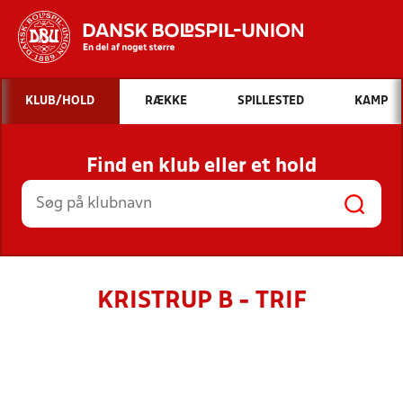
Hvad vil du søge efter?
KLUB/HOLD
RÆKKE
SPILLESTED
KAMP
INDHOLD OG NYHEDER
Find en klub eller et hold
STILLINGER, RESULTATER, KLUBBER OG
HOLD
KRISTRUP B - TRIF