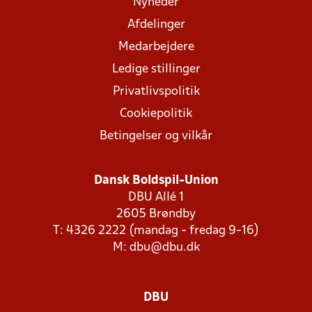
Nyheder
Afdelinger
Medarbejdere
Ledige stillinger
Privatlivspolitik
Cookiepolitik
Betingelser og vilkår
Dansk Boldspil-Union
DBU Allé 1
2605 Brøndby
T: 4326 2222 (mandag - fredag 9-16)
M:
dbu@dbu.dk
DBU