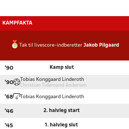
KAMPFAKTA
Tak til livescore-indberetter
Jakob Pilgaard
Kamp slut
'90
Tobias Konggaard Linderoth
'90
Christian Tidemand Andersen
Tobias Konggaard Linderoth
'68
2. halvleg start
'46
1. halvleg slut
'45