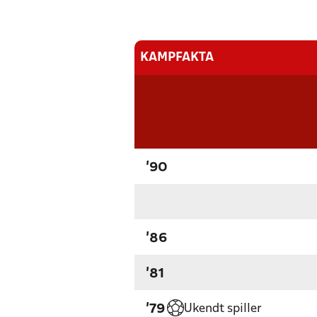
KAMPFAKTA
'90
'86
'81
Ukendt spiller
'79