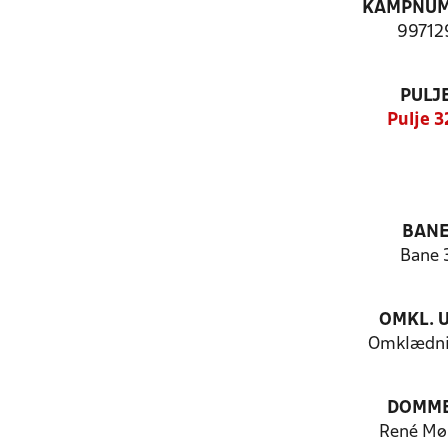
KAMPNU
99712
PULJ
Pulje 3
BAN
Bane 
OMKL. 
Omklædni
DOMM
René Møl