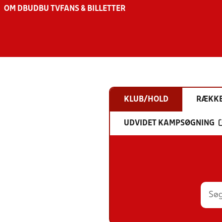
OM DBU
DBU TV
FANS & BILLETTER
KLUB/HOLD
RÆKK
UDVIDET KAMPSØGNING