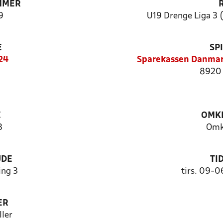
MMER
9
U19 Drenge Liga 3 (
E
SP
24
Sparekassen Danmar
8920 
E
OMKL
3
Omk
UDE
TI
ng 3
tirs. 09-0
ER
ler