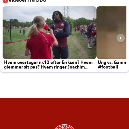
Videoer fra DBU
Hvem overtager nr.10 efter Eriksen? Hvem
Ung vs. Gamm
glemmer sit pas? Hvem ringer Joachim
#football
altid til efter kampe?