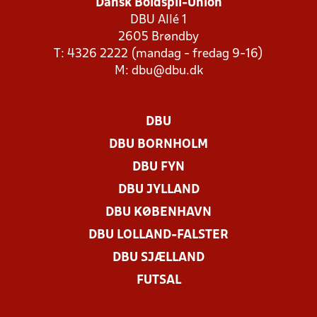
Dansk Boldspil-Union
DBU Allé 1
2605 Brøndby
T: 4326 2222 (mandag - fredag 9-16)
M:
dbu@dbu.dk
DBU
DBU BORNHOLM
DBU FYN
DBU JYLLAND
DBU KØBENHAVN
DBU LOLLAND-FALSTER
DBU SJÆLLAND
FUTSAL