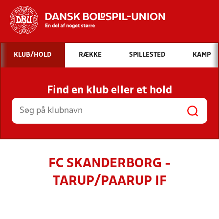
Hvad vil du søge efter?
KLUB/HOLD
RÆKKE
SPILLESTED
KAMP
INDHOLD OG NYHEDER
Find en klub eller et hold
STILLINGER, RESULTATER, KLUBBER OG
HOLD
FC SKANDERBORG -
TARUP/PAARUP IF