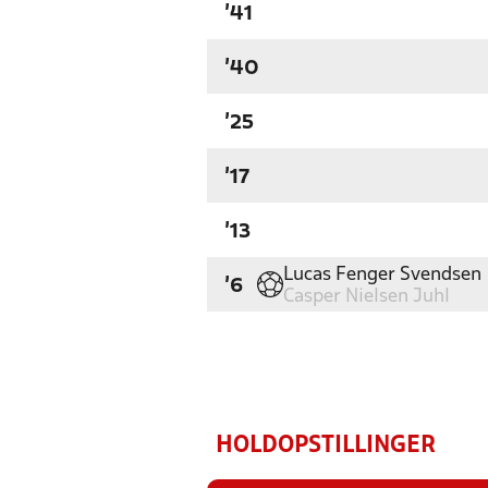
'41
'40
'25
'17
'13
Lucas Fenger Svendsen
'6
Casper Nielsen Juhl
HOLDOPSTILLINGER