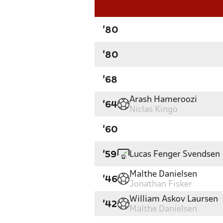
'80
'80
'68
Arash Hameroozi
'64
Niclas Kingo
'60
Lucas Fenger Svendsen
'59
Malthe Danielsen
'46
Jonathan Fisker
William Askov Laursen
'42
Malthe Danielsen