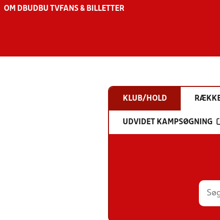
OM DBU
DBU TV
FANS & BILLETTER
KLUB/HOLD
RÆKK
UDVIDET KAMPSØGNING