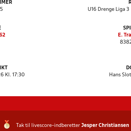
MMER
5
U16 Drenge Liga 3 
E
SP
62
E. Tr
8382
NKT
D
 Kl. 17:30
Hans Slot
Tak til livescore-indberetter
Jesper Christiansen