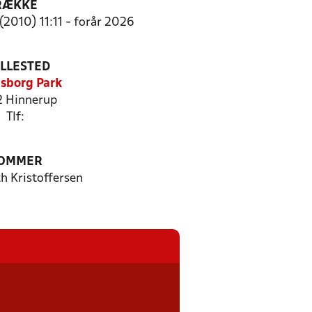
RÆKKE
(2010) 11:11 - forår 2026
ILLESTED
asborg Park
 Hinnerup
Tlf:
OMMER
h Kristoffersen