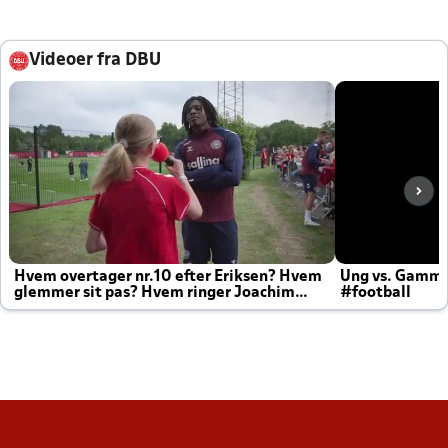
Videoer fra DBU
Hvem overtager nr.10 efter Eriksen? Hvem
Ung vs. Gamm
glemmer sit pas? Hvem ringer Joachim
#football
altid til efter kampe?