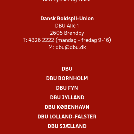
Dansk Boldspil-Union
DBU Allé 1
2605 Brøndby
T: 4326 2222 (mandag - fredag 9-16)
M:
dbu@dbu.dk
DBU
DBU BORNHOLM
DBU FYN
DBU JYLLAND
DBU KØBENHAVN
DBU LOLLAND-FALSTER
DBU SJÆLLAND