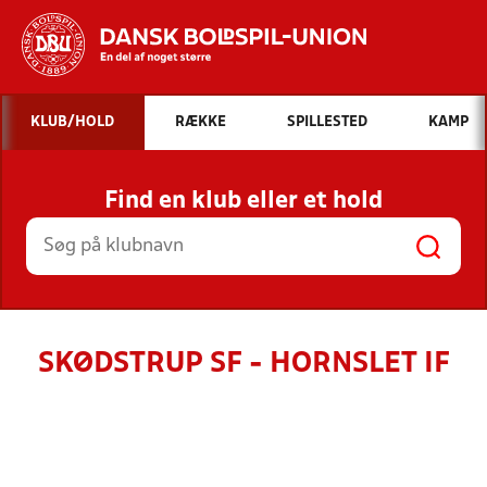
Hvad vil du søge efter?
KLUB/HOLD
RÆKKE
SPILLESTED
KAMP
INDHOLD OG NYHEDER
Find en klub eller et hold
STILLINGER, RESULTATER, KLUBBER OG
HOLD
SKØDSTRUP SF - HORNSLET IF