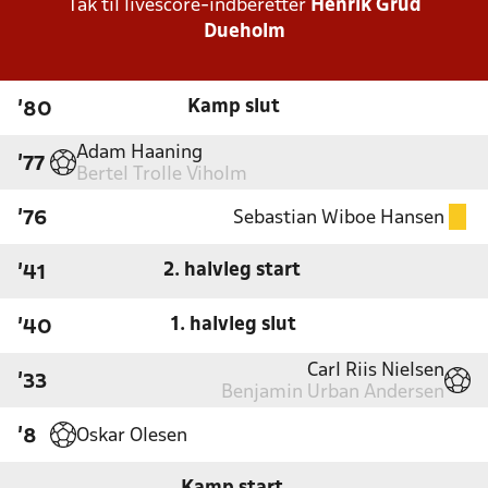
Tak til livescore-indberetter
Henrik Grud
Dueholm
Kamp slut
'80
Adam Haaning
'77
Bertel Trolle Viholm
Sebastian Wiboe Hansen
'76
2. halvleg start
'41
1. halvleg slut
'40
Carl Riis Nielsen
'33
Benjamin Urban Andersen
Oskar Olesen
'8