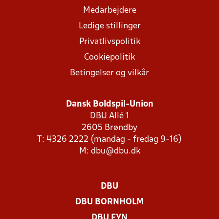
Medarbejdere
Ledige stillinger
Privatlivspolitik
Cookiepolitik
Betingelser og vilkår
Dansk Boldspil-Union
DBU Allé 1
2605 Brøndby
T: 4326 2222 (mandag - fredag 9-16)
M:
dbu@dbu.dk
DBU
DBU BORNHOLM
DBU FYN