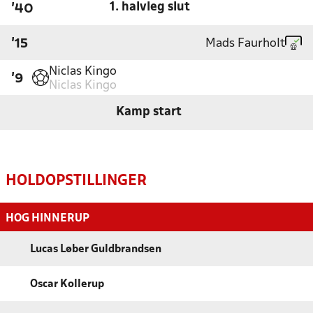
1. halvleg slut
'40
Mads Faurholt
'15
Niclas Kingo
'9
Niclas Kingo
Kamp start
HOLDOPSTILLINGER
HOG HINNERUP
Lucas Løber Guldbrandsen
Oscar Kollerup