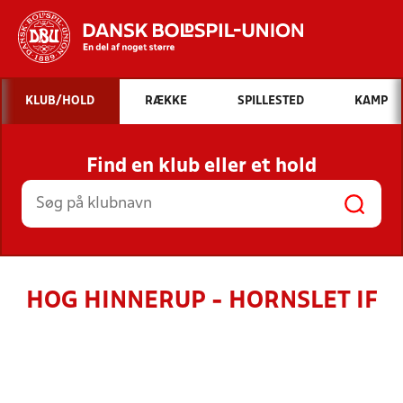
Hvad vil du søge efter?
KLUB/HOLD
RÆKKE
SPILLESTED
KAMP
INDHOLD OG NYHEDER
Find en klub eller et hold
STILLINGER, RESULTATER, KLUBBER OG
HOLD
HOG HINNERUP - HORNSLET IF