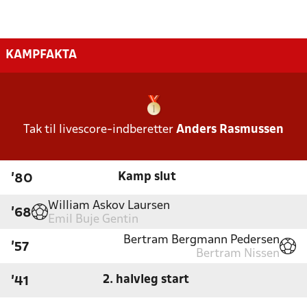
KAMPFAKTA
Tak til livescore-indberetter
Anders Rasmussen
Kamp slut
'80
William Askov Laursen
'68
Emil Buje Gentin
Bertram Bergmann Pedersen
'57
Bertram Nissen
2. halvleg start
'41