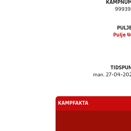
KAMPNU
99939
PULJ
Pulje 4
TIDSPU
man. 27-04-2026
KAMPFAKTA