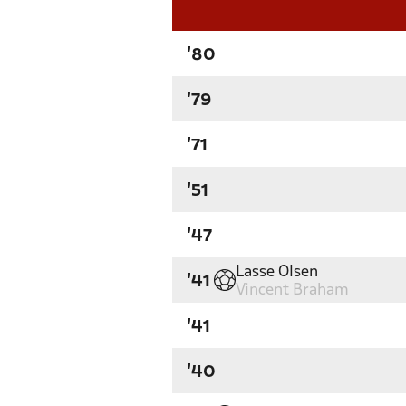
'80
'79
'71
'51
'47
Lasse Olsen
'41
Vincent Braham
'41
'40