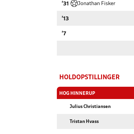
Jonathan Fisker
'31
'13
'7
HOLDOPSTILLINGER
HOG HINNERUP
Julius Christiansen
Tristan Hvass