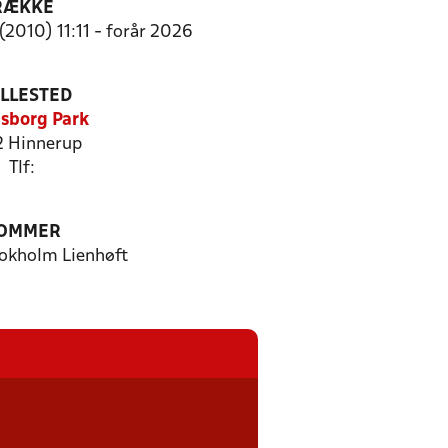
RÆKKE
(2010) 11:11 - forår 2026
ILLESTED
asborg Park
 Hinnerup
Tlf:
OMMER
tokholm Lienhøft