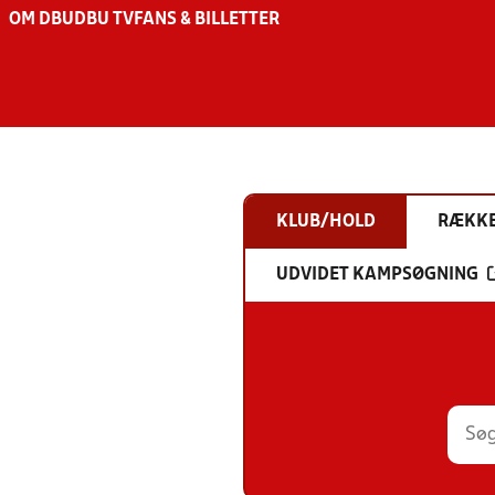
OM DBU
DBU TV
FANS & BILLETTER
KLUB/HOLD
RÆKK
UDVIDET KAMPSØGNING