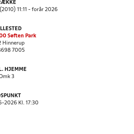
RÆKKE
(2010) 11:11 - forår 2026
ILLESTED
0 Søften Park
 Hinnerup
 8698 7005
. HJEMME
Omk 3
DSPUNKT
6-2026 Kl. 17:30