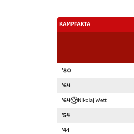
KAMPFAKTA
'80
'64
Nikolaj Wett
'64
'54
'41