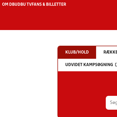
OM DBU
DBU TV
FANS & BILLETTER
KLUB/HOLD
RÆKK
UDVIDET KAMPSØGNING