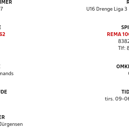
MMER
7
U16 Drenge Liga 3 
E
SP
62
REMA 100
8382
Tlf:
E
OMKL
 mands
UDE
TI
1
tirs. 09-0
ER
 Jürgensen