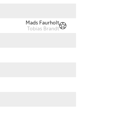
Mads Faurholt
Tobias Brandt