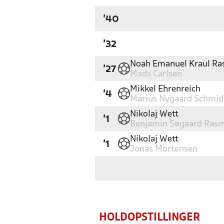
'40
'32
Noah Emanuel Kraul R
'27
Mads Carlsen
Mikkel Ehrenreich
'4
Marius Nygaard Schmid
Nikolaj Wett
'1
Benjamin Søgaard Ras
Nikolaj Wett
'1
Jonas Mortensen
HOLDOPSTILLINGER