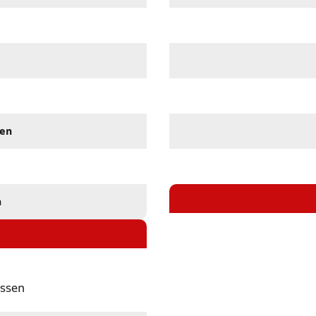
sen
n
ssen