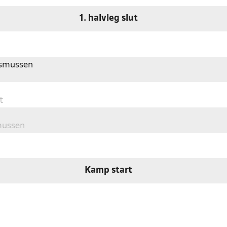
1. halvleg slut
asmussen
t
mussen
Kamp start