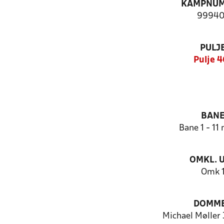
KAMPNU
99940
PULJ
Pulje 4
BAN
Bane 1 - 11
OMKL. 
Omk 
DOMM
Michael Møller