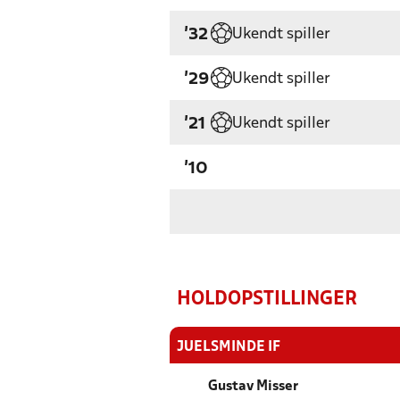
Ukendt spiller
'32
Ukendt spiller
'29
Ukendt spiller
'21
'10
HOLDOPSTILLINGER
JUELSMINDE IF
Gustav Misser