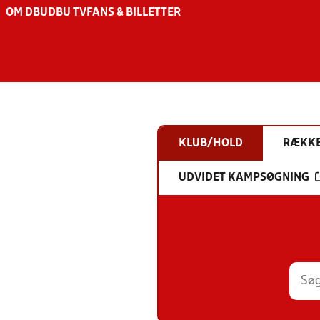
OM DBU
DBU TV
FANS & BILLETTER
KLUB/HOLD
RÆKK
UDVIDET KAMPSØGNING