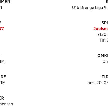
MMER
1
U16 Drenge Liga 4 
E
SP
77
Juelsm
7130 
Tlf:
E
OMKL
11M
Om
UDE
TI
11M
ons. 20-0
ER
mensen