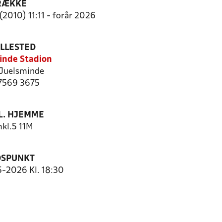
RÆKKE
(2010) 11:11 - forår 2026
ILLESTED
inde Stadion
Juelsminde
 7569 3675
. HJEMME
kl.5 11M
DSPUNKT
5-2026 Kl. 18:30