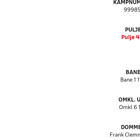
KAMPNU
99985
PULJ
Pulje 4
BAN
Bane 1 
OMKL. 
Omkl.6 
DOMM
Frank Clem