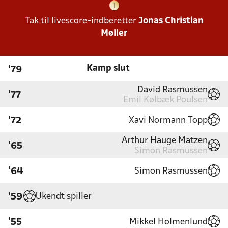
Tak til livescore-indberetter
Jonas Christian
Møller
Kamp slut
'79
David Rasmussen
'77
Emil Kølbæk Poulsen
Xavi Normann Topp
'72
Arthur Hauge Matzen
'65
Simon Rasmussen
Simon Rasmussen
'64
Ukendt spiller
'59
Mikkel Holmenlund
'55