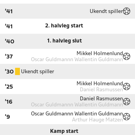
Ukendt spiller
'41
2. halvleg start
'41
1. halvleg slut
'40
Mikkel Holmenlund
'37
Oscar Guldmannn Wallentin Guldmann
Ukendt spiller
'30
Mikkel Holmenlund
'25
Daniel Rasmussen
Daniel Rasmussen
'16
Oscar Guldmannn Wallentin Guldmann
Oscar Guldmannn Wallentin Guldmann
'9
Arthur Hauge Matzen
Kamp start