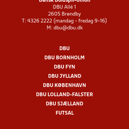
Dansk Boldspil-Union
DBU Allé 1
2605 Brøndby
T: 4326 2222 (mandag - fredag 9-16)
M:
dbu@dbu.dk
DBU
DBU BORNHOLM
DBU FYN
DBU JYLLAND
DBU KØBENHAVN
DBU LOLLAND-FALSTER
DBU SJÆLLAND
FUTSAL