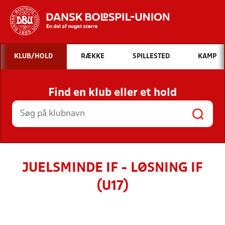
Hvad vil du søge efter?
KLUB/HOLD
RÆKKE
SPILLESTED
KAMP
INDHOLD OG NYHEDER
Find en klub eller et hold
STILLINGER, RESULTATER, KLUBBER OG
HOLD
JUELSMINDE IF - LØSNING IF
(U17)