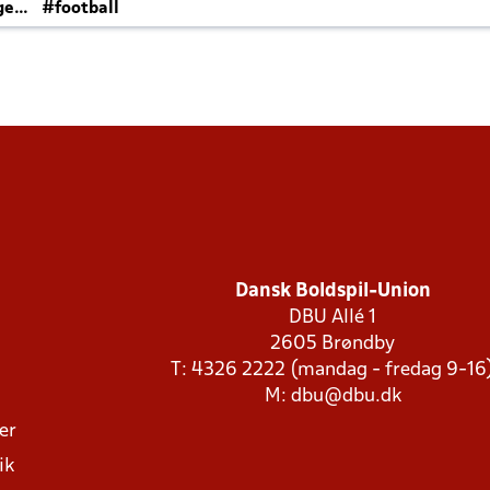
ger
#football
Dansk Boldspil-Union
DBU Allé 1
2605 Brøndby
T: 4326 2222 (mandag - fredag 9-16
M:
dbu@dbu.dk
ger
ik