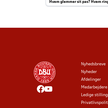
Hvem glemmer sit pas? Hvem rin
Joachim altid til efter kampe?
Nyhedsbreve
Nyheder
Afdelinger
Medarbejdere
Ledige stillin
Privatlivspolit