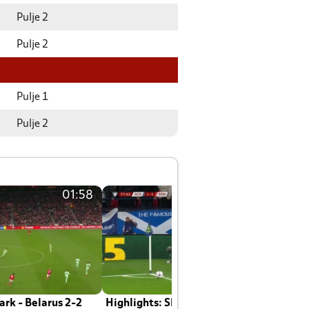
Pulje 2
Pulje 2
Pulje 1
Pulje 2
01:58
01:58
rk - Belarus 2-2
Highlights: Skotland - Danmark 4-2
J