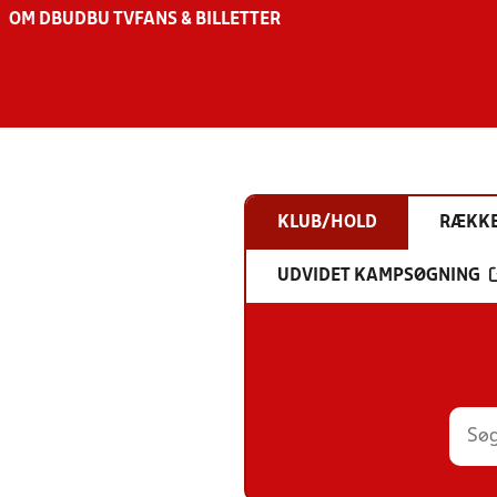
OM DBU
DBU TV
FANS & BILLETTER
KLUB/HOLD
RÆKK
UDVIDET KAMPSØGNING