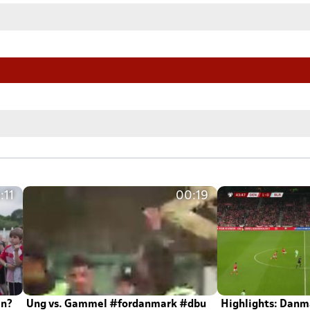
:11
00:19
en?
Ung vs. Gammel #fordanmark #dbu
Highlights: Danma