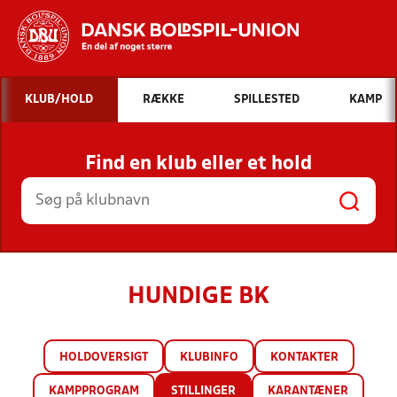
Hvad vil du søge efter?
KLUB/HOLD
RÆKKE
SPILLESTED
KAMP
INDHOLD OG NYHEDER
Find en klub eller et hold
STILLINGER, RESULTATER, KLUBBER OG
HOLD
HUNDIGE BK
HOLDOVERSIGT
KLUBINFO
KONTAKTER
KAMPPROGRAM
STILLINGER
KARANTÆNER